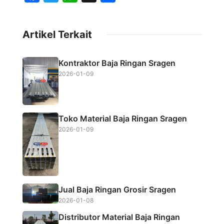
a
w
h
h
c
i
a
a
Artikel Terkait
e
t
t
r
b
t
s
e
Kontraktor Baja Ringan Sragen
o
e
A
2026-01-09
o
r
p
k
p
Toko Material Baja Ringan Sragen
2026-01-09
Jual Baja Ringan Grosir Sragen
2026-01-08
Distributor Material Baja Ringan