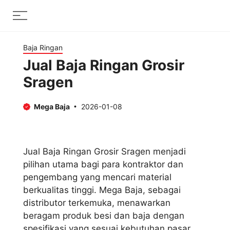
Skip
Menu
to
content
Baja Ringan
Jual Baja Ringan Grosir
Sragen
Mega Baja
2026-01-08
Jual Baja Ringan Grosir Sragen menjadi
pilihan utama bagi para kontraktor dan
pengembang yang mencari material
berkualitas tinggi. Mega Baja, sebagai
distributor terkemuka, menawarkan
beragam produk besi dan baja dengan
spesifikasi yang sesuai kebutuhan pasar.