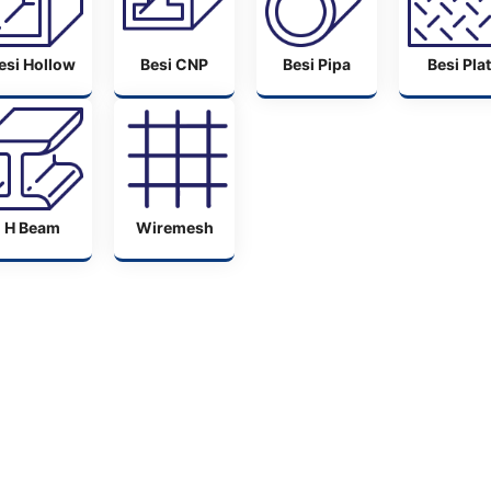
esi Hollow
Besi CNP
Besi Pipa
Besi Plat
H Beam
Wiremesh