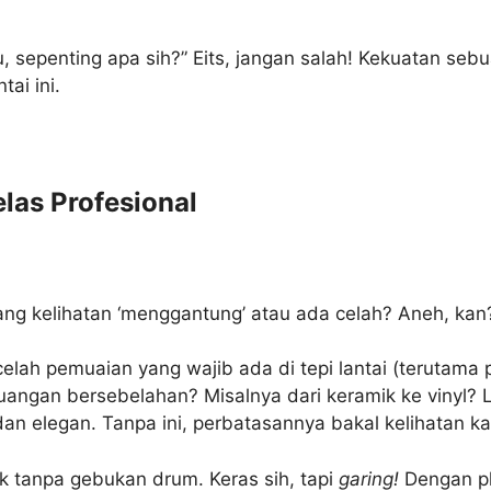
u, sepenting apa sih?” Eits, jangan salah! Kekuatan sebu
tai ini.
elas Profesional
ang kelihatan ‘menggantung’ atau ada celah? Aneh, kan? 
lah pemuaian yang wajib ada di tepi lantai (terutama par
ruangan bersebelahan? Misalnya dari keramik ke vinyl? 
an elegan. Tanpa ini, perbatasannya bakal kelihatan ka
ock tanpa gebukan drum. Keras sih, tapi
garing!
Dengan pli