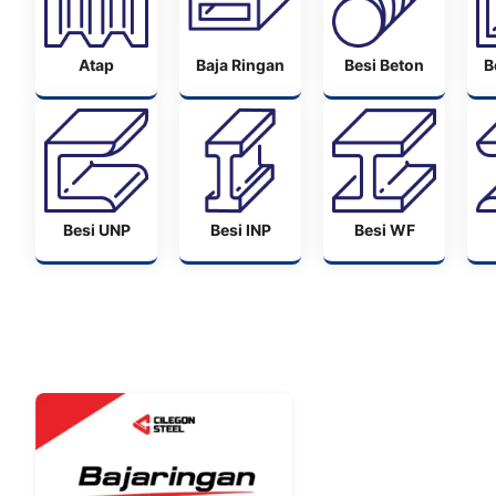
Atap
Baja Ringan
Besi Beton
B
Besi UNP
Besi INP
Besi WF