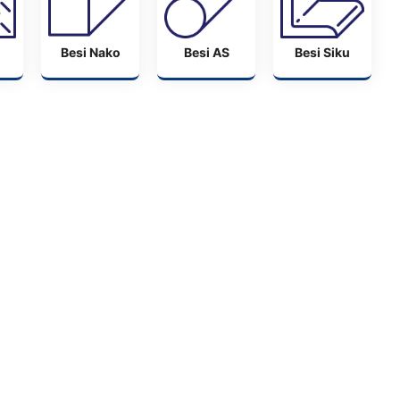
Besi Nako
Besi AS
Besi Siku