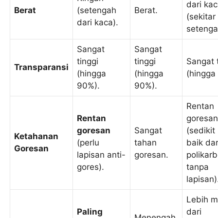
dari ka
Berat
(setengah
Berat.
(sekitar
dari kaca).
setenga
Sangat
Sangat
tinggi
tinggi
Sangat 
Transparansi
(hingga
(hingga
(hingga
90%).
90%).
Rentan
Rentan
goresan
goresan
Sangat
(sedikit
Ketahanan
(perlu
tahan
baik dar
Goresan
lapisan anti-
goresan.
polikar
gores).
tanpa
lapisan)
Lebih m
Paling
dari
Menengah,