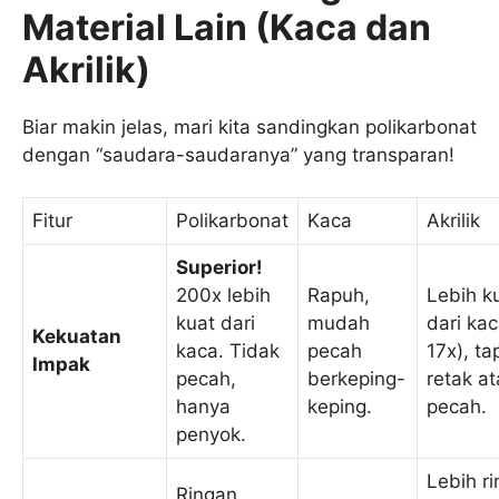
Material Lain (Kaca dan
Akrilik)
Biar makin jelas, mari kita sandingkan polikarbonat
dengan “saudara-saudaranya” yang transparan!
Fitur
Polikarbonat
Kaca
Akrilik
Superior!
200x lebih
Rapuh,
Lebih k
kuat dari
mudah
dari kac
Kekuatan
kaca. Tidak
pecah
17x), ta
Impak
pecah,
berkeping-
retak a
hanya
keping.
pecah.
penyok.
Lebih r
Ringan