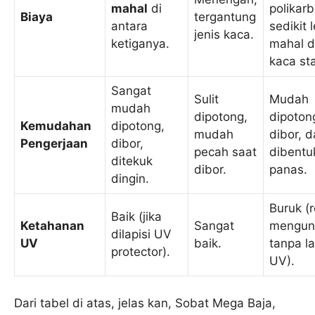
mahal
di
polikarb
Biaya
tergantung
antara
sedikit 
jenis kaca.
ketiganya.
mahal d
kaca st
Sangat
Sulit
Mudah
mudah
dipotong,
dipoton
Kemudahan
dipotong,
mudah
dibor, 
Pengerjaan
dibor,
pecah saat
dibentu
ditekuk
dibor.
panas.
dingin.
Buruk (
Baik (jika
Ketahanan
Sangat
mengun
dilapisi UV
UV
baik.
tanpa l
protector).
UV).
Dari tabel di atas, jelas kan, Sobat Mega Baja,