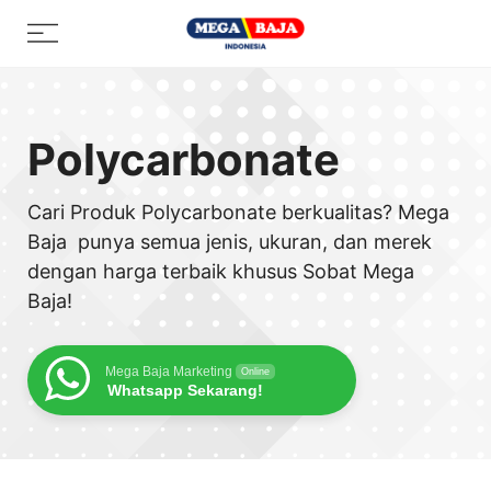
Skip
Menu
to
content
Polycarbonate
Cari Produk Polycarbonate berkualitas? Mega
Baja punya semua jenis, ukuran, dan merek
dengan harga terbaik khusus Sobat Mega
Baja!
Mega Baja Marketing
Online
Whatsapp Sekarang!