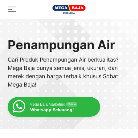
Skip
Menu
to
content
Penampungan Air
Cari Produk Penampungan Air berkualitas?
Mega Baja punya semua jenis, ukuran, dan
merek dengan harga terbaik khusus Sobat
Mega Baja!
Mega Baja Marketing
Online
Whatsapp Sekarang!