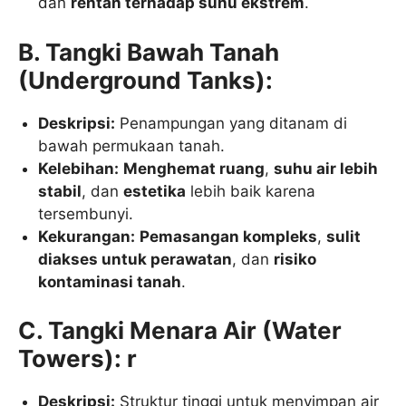
dan
rentan terhadap suhu ekstrem
.
B. Tangki Bawah Tanah
(Underground Tanks):
Deskripsi:
Penampungan yang ditanam di
bawah permukaan tanah.
Kelebihan:
Menghemat ruang
,
suhu air lebih
stabil
, dan
estetika
lebih baik karena
tersembunyi.
Kekurangan:
Pemasangan kompleks
,
sulit
diakses untuk perawatan
, dan
risiko
kontaminasi tanah
.
C. Tangki Menara Air (Water
Towers): r
Deskripsi:
Struktur tinggi untuk menyimpan air