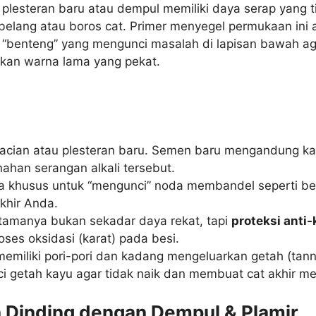
plesteran baru atau dempul memiliki daya serap yang t
 belang atau boros cat. Primer menyegel permukaan ini 
 “benteng” yang mengunci masalah di lapisan bawah ag
kan warna lama yang pekat.
acian atau plesteran baru. Semen baru mengandung kad
nahan serangan alkali tersebut.
 khusus untuk “mengunci” noda membandel seperti bek
khir Anda.
tamanya bukan sekadar daya rekat, tapi
proteksi anti-
es oksidasi (karat) pada besi.
emiliki pori-pori dan kadang mengeluarkan getah (tanni
ci getah kayu agar tidak naik dan membuat cat akhir m
 Dinding dengan Dempul & Plamir