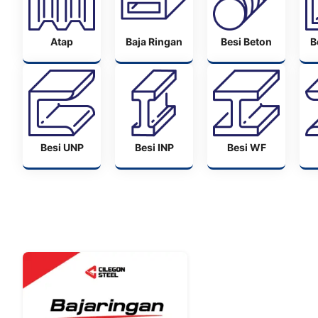
Atap
Baja Ringan
Besi Beton
B
Besi UNP
Besi INP
Besi WF