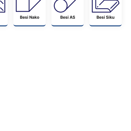
Besi Nako
Besi AS
Besi Siku