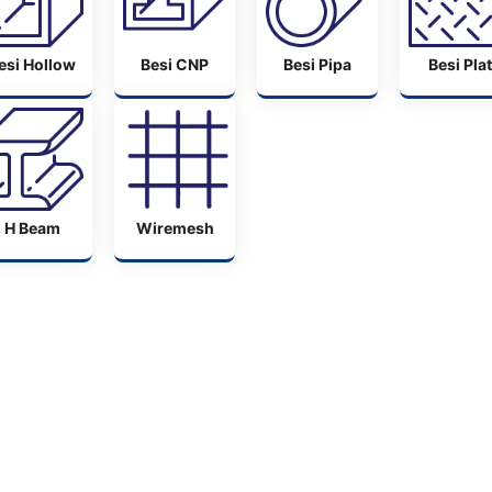
esi Hollow
Besi CNP
Besi Pipa
Besi Plat
H Beam
Wiremesh