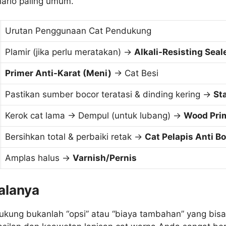
enario paling umum.
Urutan Penggunaan Cat Pendukung
Plamir (jika perlu meratakan) ->
Alkali-Resisting Seal
Primer Anti-Karat (Meni)
-> Cat Besi
Pastikan sumber bocor teratasi & dinding kering ->
St
Kerok cat lama -> Dempul (untuk lubang) ->
Wood Pri
Bersihkan total & perbaiki retak ->
Cat Pelapis Anti B
Amplas halus ->
Varnish/Pernis
alanya
kung bukanlah “opsi” atau “biaya tambahan” yang bisa