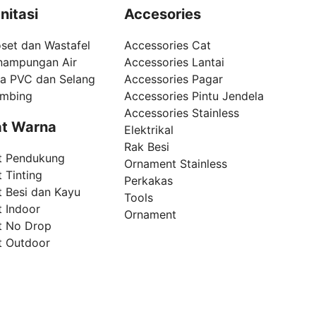
nitasi
Accesories
set dan Wastafel
Accessories Cat
nampungan Air
Accessories Lantai
pa PVC dan Selang
Accessories Pagar
umbing
Accessories Pintu Jendela
Accessories Stainless
t Warna
Elektrikal
Rak Besi
t Pendukung
Ornament Stainless
 Tinting
Perkakas
t Besi dan Kayu
Tools
t Indoor
Ornament
t No Drop
t Outdoor