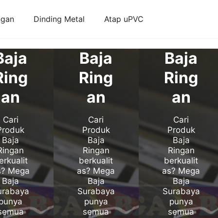
ngan
Dinding Metal
Atap uPVC
Baja
Baja
Baja
Ring
Ring
Ring
an
an
an
Cari
Cari
Cari
Produk
Produk
Produk
Baja
Baja
Baja
Ringan
Ringan
Ringan
erkualit
berkualit
berkualit
s? Mega
as? Mega
as? Mega
Baja
Baja
Baja
urabaya
Surabaya
Surabaya
punya
punya
punya
semua
semua
semua