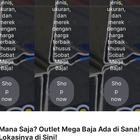
jenis,
jenis,
jenis,
ukuran,
ukuran,
ukuran,
dan
dan
dan
merek
merek
merek
dengan
dengan
dengan
harga
harga
harga
terbaik
terbaik
terbaik
khusus
khusus
khusus
Sobat
Sobat
Sobat
Mega
Mega
Mega
Baja!
Baja!
Baja!
Sho
Sho
Sho
p
p
p
now
now
now
 Mana Saja? Outlet Mega Baja Ada di Sana!
okasinya di Sini!