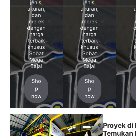
jenis,
jenis,
ukuran,
ukuran,
dan
dan
merek
merek
dengan
dengan
harga
harga
terbaik
terbaik
khusus
khusus
Sobat
Sobat
Mega
Mega
Baja!
Baja!
Sho
Sho
p
p
now
now
Proyek di
Temukan L