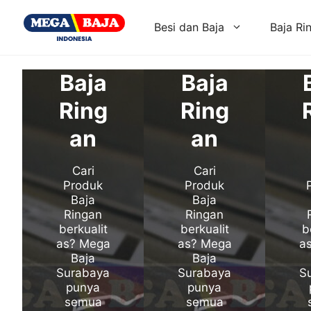
Skip
to
Besi dan Baja
Baja Ri
content
Baja
Baja
Ring
Ring
an
an
Cari
Cari
Produk
Produk
Baja
Baja
Ringan
Ringan
berkualit
berkualit
b
as? Mega
as? Mega
a
Baja
Baja
Surabaya
Surabaya
S
punya
punya
semua
semua