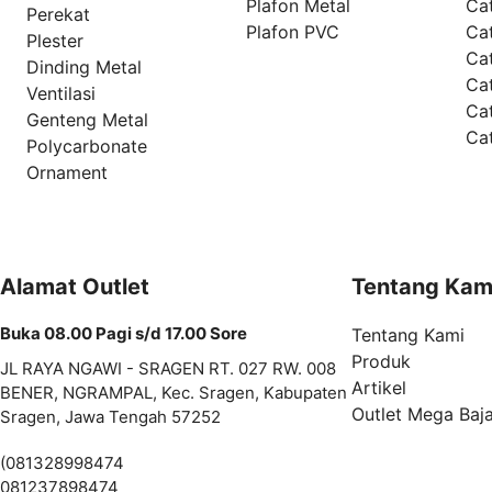
Plafon Metal
Ca
Perekat
Plafon PVC
Cat
Plester
Ca
Dinding Metal
Ca
Ventilasi
Ca
Genteng Metal
Ca
Polycarbonate
Ornament
Alamat Outlet
Tentang Kam
Buka 08.00 Pagi s/d 17.00 Sore
Tentang Kami
Produk
JL RAYA NGAWI - SRAGEN RT. 027 RW. 008
Artikel
BENER, NGRAMPAL, Kec. Sragen, Kabupaten
Outlet Mega Baj
Sragen, Jawa Tengah 57252
(081328998474
081237898474