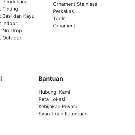
t Pendukung
Ornament Stainless
 Tinting
Perkakas
t Besi dan Kayu
Tools
t Indoor
Ornament
t No Drop
t Outdoor
i
Bantuan
Hubungi Kami
Peta Lokasi
Kebijakan Privasi
a
Syarat dan Ketentuan